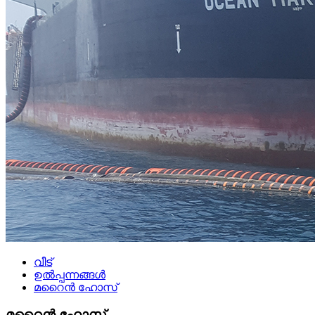
വീട്
ഉൽപ്പന്നങ്ങൾ
മറൈൻ ഹോസ്
മറൈൻ ഹോസ്