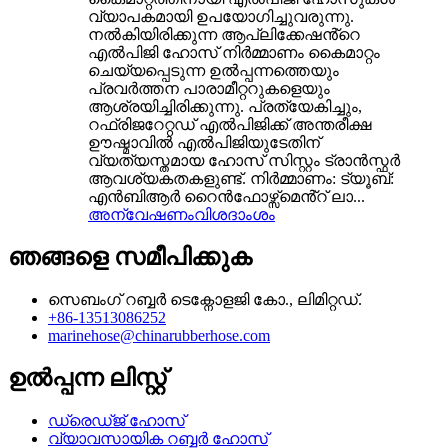
വ്യാപകമായി ഉപയോഗിച്ചുവരുന്നു.
നൽകിയിരിക്കുന്ന ആപ്ലിക്കേഷൻ്റെ
എൽപിജി ഹോസ് നിർമ്മാണം കൈമാറ്റം
ചെയ്യപ്പെടുന്ന ഉൽപ്പന്നത്തെയും
പ്രവർത്തന പാരാമീറ്ററുകളെയും
ആശ്രയിച്ചിരിക്കുന്നു. പ്രത്യേകിച്ചും,
റഫ്രിജറേറ്റഡ് എൽപിജിക്ക് അന്തരീക്ഷ
ഊഷ്മാവിൽ എൽപിജിയുടേതിന്
വ്യത്യസ്തമായ ഹോസ് സിസ്റ്റം ട്രാൻസ്ഫർ
ആവശ്യകതകളുണ്ട്. നിർമ്മാണം: ട്യൂബ്:
എൻബിആർ റൈൻഫോഴ്സ്മെൻ്റ് ലാ...
അന്വേഷണം
വിശദാംശം
ഞങ്ങളെ സമീപിക്കുക
സെബംഗ് റബ്ബർ ടെക്നോളജി കോ., ലിമിറ്റഡ്.
+86-13513086252
marinehose@chinarubberhose.com
ഉൽപ്പന്ന ലിസ്റ്റ്
ഡ്രെഡ്ജ് ഹോസ്
വ്യാവസായിക റബ്ബർ ഹോസ്