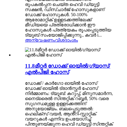
രൂപകൽപ്പന ചെയ്ത ഹെവി ഡ്യൂട്ടി
സക്ഷൻ, ഡിസ്ചാർജ് ഹോസുകളാണ്
ഡോക്ക് ഹോസുകൾ. 50-100%
ആരോമാറ്റിക് ഉള്ളടക്കത്തിലേക്ക്
മീഡിയയെ പ്രതിരോധിക്കാൻ ഈ
ഹോസുകൾ പ്രത്യേകം രൂപപ്പെടുത്തിയ
ട്യൂബ് സംയോജിപ്പിക്കുന്നു., കവർ i...
അന്വേഷണം
വിശദാംശം
11.8മീറ്റർ ഡോക്ക് ഓയിൽ/ഗ്യാസ്/
എൽപിജി ഹോസ്
ഡോക്ക് / കാർഗോ ഓയിൽ ഹോസ്
ഡോക്ക് ഓയിൽ ട്രാൻസ്ഫർ ഹോസ്
നിർമ്മാണം: ട്യൂബ്: കറുപ്പ്, മിനുസമാർന്ന,
നൈട്രൈൽ സിന്തറ്റിക് റബ്ബർ, 50% വരെ
സുഗന്ധമുള്ള ഉള്ളടക്കത്തിന്
അനുയോജ്യം. ബലപ്പെടുത്തൽ:
ഹെലിക്‌സ് വയർ, ആൻ്റി-സ്റ്റാറ്റിക്
വയറുകൾ എന്നിവ ഉപയോഗിച്ച്
പിന്തുണയ്ക്കുന്ന ഹെവി ഡ്യൂട്ടി സിന്തറ്റിക്