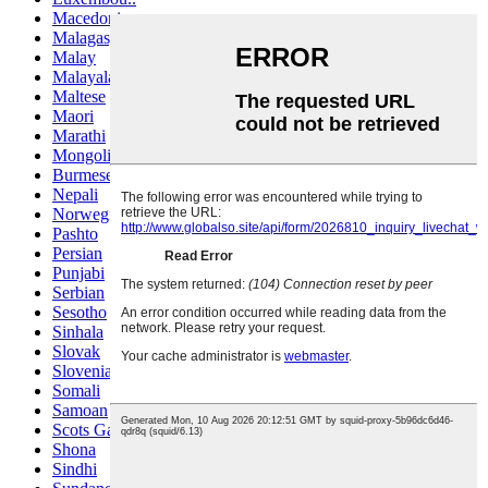
Macedonian
Malagasy
Malay
Malayalam
Maltese
Maori
Marathi
Mongolian
Burmese
Nepali
Norwegian
Pashto
Persian
Punjabi
Serbian
Sesotho
Sinhala
Slovak
Slovenian
Somali
Samoan
Scots Gaelic
Shona
Sindhi