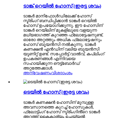
ടാങ്ക് റെയിൽ ഹോസ് (ഇരട്ട ശവം)
ടാങ്കർ മാനിഫോൾഡിലേക്ക് ഹോസ്
സ്ട്രിംഗ് ബന്ധിപ്പിക്കാൻ ടാങ്കർ റെയിൽ
ഹോസ് ഉപയോഗിക്കുന്നു. ഈ ഹോസിന്
ടാങ്കർ റെയിലിന് മുകളിലൂടെ വളയുന്ന
മധ്യഭാഗത്ത് കുറഞ്ഞ ഫ്ലോട്ടേഷനുണ്ട്,
ഓരോ അറ്റത്തും അധിക ഫ്ലോട്ടേഷനും
ഹോസ് ബൂയൻസി നൽകുന്നു. ടാങ്കർ
കണക്ഷൻ എൻഡിന് വലിയ ബൂയൻസി
യൂണിറ്റ് ഉണ്ട്. സപ്പോർട്ട് വാൽവ്, കപ്ലിംഗ്
ഉപകരണങ്ങൾ എന്നിവയെ
സഹായിക്കുന്ന ഔട്ട്ബോർഡ്
അറ്റത്തേക്കാൾ.
അന്വേഷണം
വിശദാംശം
ടെയിൽ ഹോസ് (ഇരട്ട ശവം)
ടാങ്കർ കണക്ഷൻ ഹോസിന് മുമ്പുള്ള
അവസാനത്തെ കുറച്ച് ഹോസുകൾ,
ഫ്ലോട്ടിംഗ് ഹോസ് സ്ട്രിംഗിൻ്റെ ടാങ്കർ
അറ്റത്ത് കൈകാര്യം ചെയ്യൽ