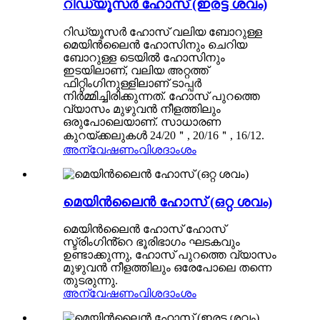
റിഡ്യൂസർ ഹോസ് (ഇരട്ട ശവം)
റിഡ്യൂസർ ഹോസ് വലിയ ബോറുള്ള
മെയിൻലൈൻ ഹോസിനും ചെറിയ
ബോറുള്ള ടെയിൽ ഹോസിനും
ഇടയിലാണ്, വലിയ അറ്റത്ത്
ഫിറ്റിംഗിനുള്ളിലാണ് ടാപ്പർ
നിർമ്മിച്ചിരിക്കുന്നത്. ഹോസ് പുറത്തെ
വ്യാസം മുഴുവൻ നീളത്തിലും
ഒരുപോലെയാണ്. സാധാരണ
കുറയ്ക്കലുകൾ 24/20＂, 20/16＂, 16/12.
അന്വേഷണം
വിശദാംശം
മെയിൻലൈൻ ഹോസ് (ഒറ്റ ശവം)
മെയിൻലൈൻ ഹോസ് ഹോസ്
സ്ട്രിംഗിൻ്റെ ഭൂരിഭാഗം ഘടകവും
ഉണ്ടാക്കുന്നു, ഹോസ് പുറത്തെ വ്യാസം
മുഴുവൻ നീളത്തിലും ഒരേപോലെ തന്നെ
തുടരുന്നു.
അന്വേഷണം
വിശദാംശം