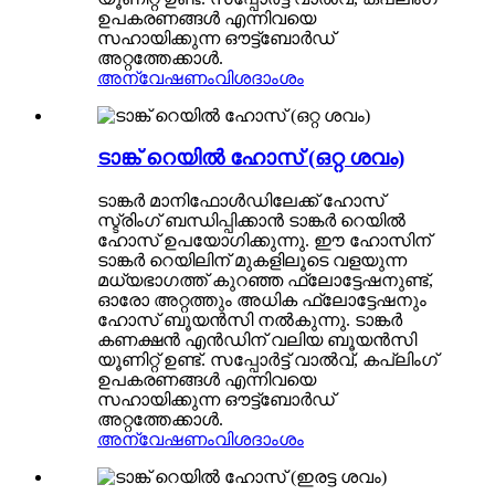
ഉപകരണങ്ങൾ എന്നിവയെ
സഹായിക്കുന്ന ഔട്ട്ബോർഡ്
അറ്റത്തേക്കാൾ.
അന്വേഷണം
വിശദാംശം
ടാങ്ക് റെയിൽ ഹോസ് (ഒറ്റ ശവം)
ടാങ്കർ മാനിഫോൾഡിലേക്ക് ഹോസ്
സ്ട്രിംഗ് ബന്ധിപ്പിക്കാൻ ടാങ്കർ റെയിൽ
ഹോസ് ഉപയോഗിക്കുന്നു. ഈ ഹോസിന്
ടാങ്കർ റെയിലിന് മുകളിലൂടെ വളയുന്ന
മധ്യഭാഗത്ത് കുറഞ്ഞ ഫ്ലോട്ടേഷനുണ്ട്,
ഓരോ അറ്റത്തും അധിക ഫ്ലോട്ടേഷനും
ഹോസ് ബൂയൻസി നൽകുന്നു. ടാങ്കർ
കണക്ഷൻ എൻഡിന് വലിയ ബൂയൻസി
യൂണിറ്റ് ഉണ്ട്. സപ്പോർട്ട് വാൽവ്, കപ്ലിംഗ്
ഉപകരണങ്ങൾ എന്നിവയെ
സഹായിക്കുന്ന ഔട്ട്ബോർഡ്
അറ്റത്തേക്കാൾ.
അന്വേഷണം
വിശദാംശം