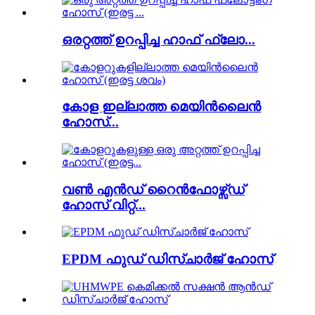
ഒരറ്റത്ത് ഉറപ്പിച്ച ഹാഫ് ഫ്ലോ...
കോള ഇല്ലാത്ത മെയിൻലൈൻ
ഹോസ്...
വൺ എൻഡ് റൈൻഫോഴ്സ്ഡ്
ഹോസ് വിറ്റ്...
EPDM ഫുഡ് ഡിസ്ചാർജ് ഹോസ്