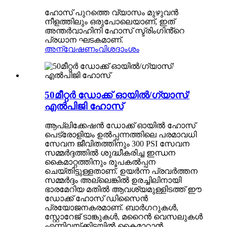
ഹോസ് പുറത്തെ വ്യാസം മുഴുവൻ
നീളത്തിലും ഒരുപോലെയാണ്, ഇത്
അന്തർവാഹിനി ഹോസ് സ്ട്രിംഗിൻ്റെ
പ്രധാന ഘടകമാണ്.
അന്വേഷണം
വിശദാംശം
50മീറ്റർ ഡോക്ക് ഓയിൽ/ഗ്യാസ്/
എൽപിജി ഹോസ്
ആപ്ലിക്കേഷൻ ഡോക്ക് ഓയിൽ ഹോസ്
പെട്രോളിയം ഉൽപ്പന്നത്തിലെ പരമാവധി
സേവന ജീവിതത്തിനും 300 PSI സേവന
സമ്മർദ്ദത്തിൽ ശുദ്ധീകരിച്ച ഇന്ധന
കൈമാറ്റത്തിനും രൂപകൽപ്പന
ചെയ്തിട്ടുള്ളതാണ്. ഉയർന്ന പ്രവർത്തന
സമ്മർദ്ദം അല്ലെങ്കിൽ ഉരച്ചിലിനായി
ഭാരമേറിയ മതിൽ ആവശ്യമുള്ളിടത്ത് ഈ
ഡോക്ക് ഹോസ് ഡിസൈൻ
പ്രയോജനകരമാണ്. ബാർഗറുകൾ,
സ്റ്റോറേജ് ടാങ്കുകൾ, മറൈൻ വെസലുകൾ
എന്നിവയ്ക്കിടയിൽ കൈമാറാൻ