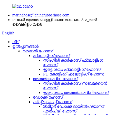
marinehose@chinarubberhose.com
തിങ്കൾ മുതൽ വെള്ളി വരെ: രാവിലെ 8 മുതൽ
വൈകിട്ട് 6 വരെ
English
വീട്
ഉൽപ്പന്നങ്ങൾ
മറൈൻ ഹോസ്
ഫ്ലോട്ടിംഗ് ഹോസ്
സിംഗിൾ കാർകാസ് ഫ്ലോട്ടിംഗ്
ഹോസ്
ഇരട്ട ശവം ഫ്ലോട്ടിംഗ് ഹോസ്
PU കോട്ടിംഗ് ഫ്ലോട്ടിംഗ് ഹോസ്
അന്തർവാഹിനി ഹോസ്
സിംഗിൾ കാർകാസ് സബ്മറൈൻ
ഹോസ്
ഇരട്ട ശവം അന്തർവാഹിനി ഹോസ്
ഡോക്ക് ഹോസ്
ഷിപ്പ് ടു ഷിപ്പ് ഹോസ്
50മീറ്റർ ഡോക്ക് ഓയിൽ/ഗ്യാസ്/
എൽപിജി ഹോസ്