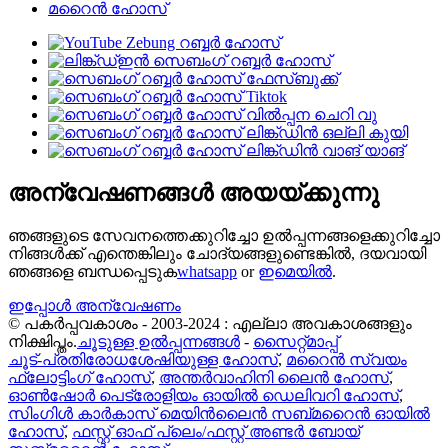
മറൈൻ ഹോസ്
അന്വേഷണങ്ങൾ അയയ്ക്കുന്നു
ഞങ്ങളുടെ സേവനത്തെക്കുറിച്ചോ ഉൽപ്പന്നങ്ങളെക്കുറിച്ചോ
നിങ്ങൾക്ക് എന്തെങ്കിലും ചോദ്യങ്ങളുണ്ടെങ്കിൽ, ദയവായി
ഞങ്ങളെ ബന്ധപ്പെടുക
whatsapp
or
ഇമെയിൽ
.
ഇപ്പോൾ അന്വേഷണം
© പകർപ്പവകാശം - 2003-2024 : എല്ലാ അവകാശങ്ങളും
നിക്ഷിപ്തം.
ചൂടുള്ള ഉൽപ്പന്നങ്ങൾ
-
സൈറ്റ്മാപ്പ്
ചൂട്-പ്രതിരോധശേഷിയുള്ള ഹോസ്
,
മറൈൻ സ്വയം
ഫ്ലോട്ടിംഗ് ഹോസ്
,
അന്തർവാഹിനി ലൈൻ ഹോസ്
,
ഓൺഷോർ പെട്രോളിയം ഓയിൽ ഡെലിവറി ഹോസ്
,
സിംഗിൾ കാർകാസ് മെയിൻലൈൻ സബ്മറൈൻ ഓയിൽ
ഹോസ്
,
ഫസ്റ്റ് ഓഫ് പ്ലെം/ഫസ്റ്റ് അണ്ടർ ബോയ്