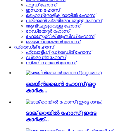
ഫുഡ് ഹോസ്
ഇന്ധന ഹോസ്
ഹൈഡ്രോളിക് ഓയിൽ ഹോസ്
ധരിക്കാൻ പ്രതിരോധമുള്ള ഹോസ്
ആവി/ചൂടുവെള്ള ഹോസ്
റേഡിയേറ്റർ ഹോസ്
ഫോസ്ഫോറിക് ആസിഡ് ഹോസ്
ഐസൊലേഷൻ ഹോസ്
ഡ്രെഡ്ജ് ഹോസ്
ഫ്ലോട്ടിംഗ് ഡ്രെഡ്ജ് ഹോസ്
ഡ്രെഡ്ജ് ഹോസ്
സ്ലറി സക്ഷൻ ഹോസ്
മെയിൻലൈൻ ഹോസ് (ഒറ്റ
കാർക...
ടാങ്ക് റെയിൽ ഹോസ് (ഇരട്ട
കാർക്ക്...