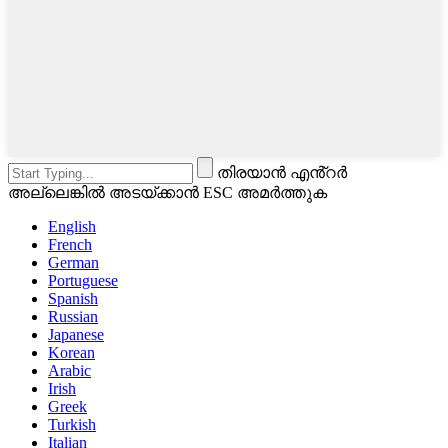
തിരയാൻ എൻ്റർ
അല്ലെങ്കിൽ അടയ്ക്കാൻ ESC അമർത്തുക
English
French
German
Portuguese
Spanish
Russian
Japanese
Korean
Arabic
Irish
Greek
Turkish
Italian