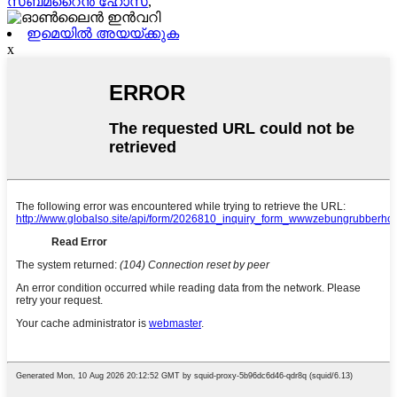
സബ്മറൈൻ ഹോസ്
,
ഇമെയിൽ അയയ്ക്കുക
x