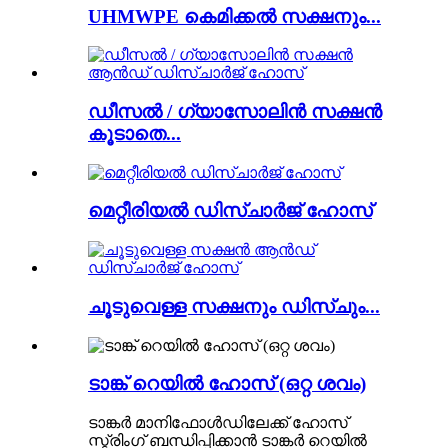
UHMWPE കെമിക്കൽ സക്ഷനും...
ഡീസൽ / ഗ്യാസോലിൻ സക്ഷൻ
കൂടാതെ...
മെറ്റീരിയൽ ഡിസ്ചാർജ് ഹോസ്
ചൂടുവെള്ള സക്ഷനും ഡിസ്ചും...
ടാങ്ക് റെയിൽ ഹോസ് (ഒറ്റ ശവം)
ടാങ്കർ മാനിഫോൾഡിലേക്ക് ഹോസ്
സ്ട്രിംഗ് ബന്ധിപ്പിക്കാൻ ടാങ്കർ റെയിൽ